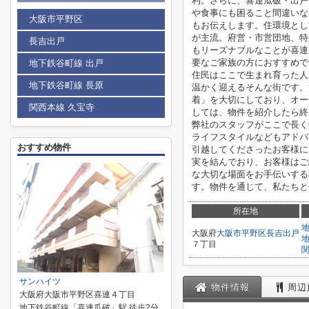
利。さらに、喜連瓜破・出戸
や食事にも困ること間違いな
大阪市平野区
もお伝えします。住環境とし
が主流。府営・市営団地、特
長吉出戸
もリーズナブルなことが喜連
要なご家族の方におすすめで
地下鉄谷町線 出戸
住民はここで生まれ育った人
地下鉄谷町線 長原
温かく迎えるそんな街です。
着」を大切にしており、オー
関西本線 久宝寺
しては、物件を紹介したら終
弊社のスタッフがここで長く
ライフスタイルなどもアドバ
おすすめ物件
引越してくださったお客様に
実を結んでおり、お客様はご
な大切な場面をお手伝いする
す。物件を通じて、私たちと
所在地
大阪府
大阪市平野区
長吉出戸
７丁目
サンハイツ
物件情報
周辺
大阪府大阪市平野区喜連４丁目
地下鉄谷町線「喜連瓜破」駅 徒歩2分