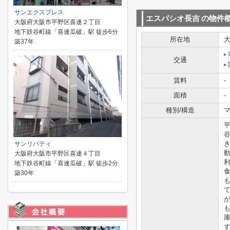
サンエクスプレス
エスパシオ長吉
の物件
大阪府大阪市平野区喜連２丁目
地下鉄谷町線「喜連瓜破」駅 徒歩6分
所在地
築37年
交通
賃料
-
面積
-
種別/構造
マ
サンリバティ
大阪府大阪市平野区喜連４丁目
地下鉄谷町線「喜連瓜破」駅 徒歩2分
築30年