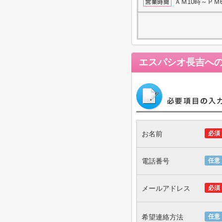
ＡＭ10時～ＰＭ
エスパシオ長吉
へ
お名前
必須
電話番号
任意
メールアドレス
必須
希望連絡方法
任意