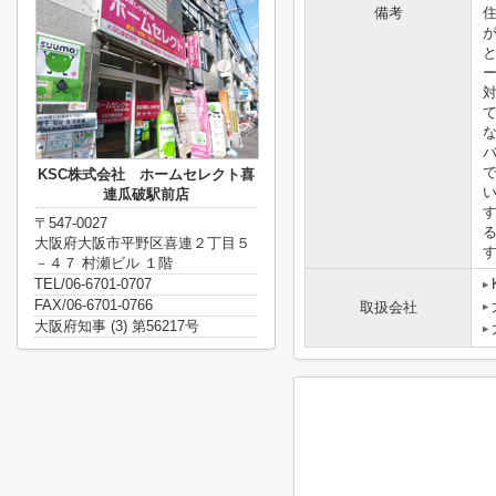
備考
KSC株式会社 ホームセレクト喜
連瓜破駅前店
〒547-0027
大阪府大阪市平野区喜連２丁目５
－４７ 村瀬ビル １階
TEL/06-6701-0707
FAX/06-6701-0766
取扱会社
大阪府知事 (3) 第56217号