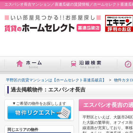
エスパシオ長吉マンション／喜連瓜破の賃貸情報／ホームセレクト喜連瓜
平野区の賃貸マンションは【ホームセレクト喜連瓜破店】
>
物件カタ
過去掲載物件：エスパシオ長吉
▼ご希望の物件をお探しします
エスパシオ長吉
の
平野区といえば、大阪市24
た大阪の繁華街、オフイス街
線道路が充実しており、車移
同じエリアの物件