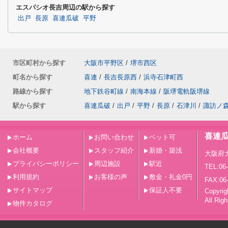
エスパシオ長吉周辺の駅から探す
出戸
長原
喜連瓜破
平野
市区町村から探す
大阪市平野区
/
堺市西区
町名から探す
喜連
/
長吉長原西
/
浜寺石津町西
路線から探す
地下鉄谷町線
/
南海本線
/
阪堺電軌阪堺線
駅から探す
喜連瓜破
/
出戸
/
平野
/
長原
/
石津川
/
諏訪ノ
喜連
ホーム
お問い合わせ
ペット可
会社概要
スタッフ紹介
新婚・築浅
大阪府
プライバシーポリシー
周辺施設
駅近
TEL:06
利用規約
お客様の声
敷金・礼金0円
FAX:06
サイトマップ
保証人不要
Copy
All Rig
物件カタログ