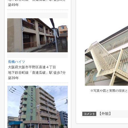
築49年
長橋ハイツ
大阪府大阪市平野区喜連４丁目
地下鉄谷町線「喜連瓜破」駅 徒歩7分
築39年
※写真や図と実際の現状と
【外観】
コメント