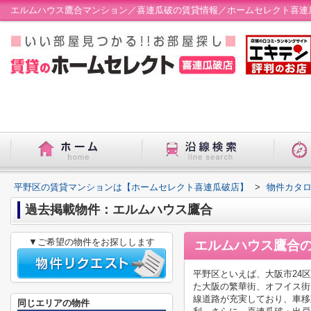
エルムハウス鷹合マンション／喜連瓜破の賃貸情報／ホームセレクト喜連
平野区の賃貸マンションは【ホームセレクト喜連瓜破店】
>
物件カタ
過去掲載物件：エルムハウス鷹合
▼ご希望の物件をお探しします
エルムハウス鷹合
平野区といえば、大阪市24
た大阪の繁華街、オフイス街
線道路が充実しており、車移
同じエリアの物件