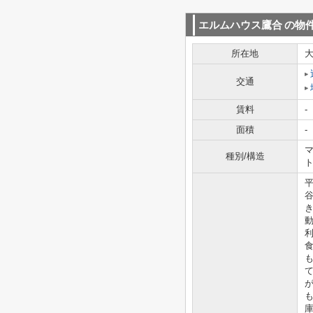
エルムハウス鷹合
の物
所在地
交通
賃料
-
面積
-
マ
種別/構造