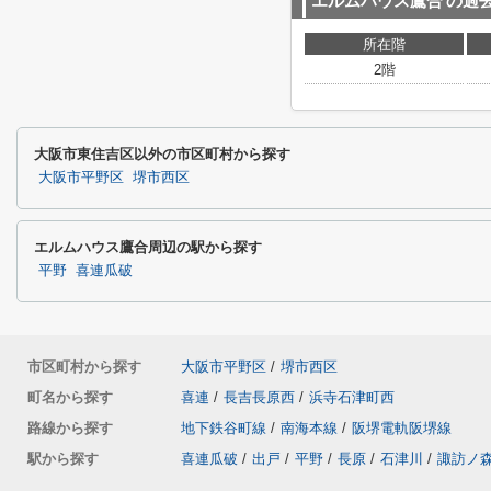
エルムハウス鷹合
の過
所在階
2階
大阪市東住吉区以外の市区町村から探す
大阪市平野区
堺市西区
エルムハウス鷹合周辺の駅から探す
平野
喜連瓜破
市区町村から探す
大阪市平野区
/
堺市西区
町名から探す
喜連
/
長吉長原西
/
浜寺石津町西
路線から探す
地下鉄谷町線
/
南海本線
/
阪堺電軌阪堺線
駅から探す
喜連瓜破
/
出戸
/
平野
/
長原
/
石津川
/
諏訪ノ