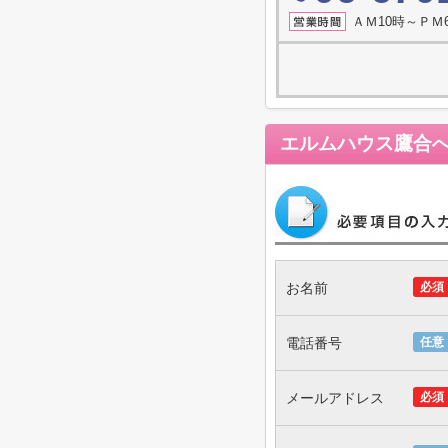
ＡＭ10時～ＰＭ
エルムハウス鷹合
お名前
必須
電話番号
任意
メールアドレス
必須