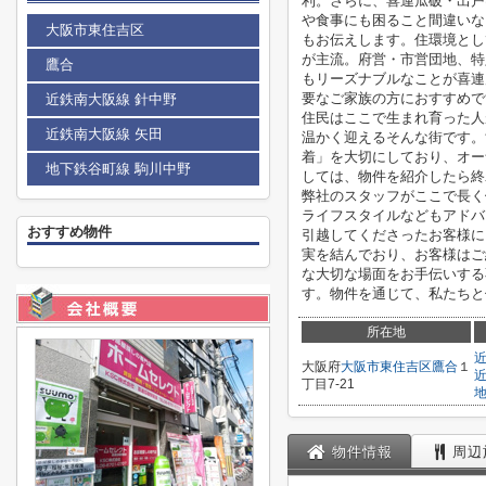
利。さらに、喜連瓜破・出戸
や食事にも困ること間違いな
大阪市東住吉区
もお伝えします。住環境とし
が主流。府営・市営団地、特
鷹合
もリーズナブルなことが喜連
要なご家族の方におすすめで
近鉄南大阪線 針中野
住民はここで生まれ育った人
近鉄南大阪線 矢田
温かく迎えるそんな街です。
着」を大切にしており、オー
地下鉄谷町線 駒川中野
しては、物件を紹介したら終
弊社のスタッフがここで長く
ライフスタイルなどもアドバ
おすすめ物件
引越してくださったお客様に
実を結んでおり、お客様はご
な大切な場面をお手伝いする
す。物件を通じて、私たちと
所在地
大阪府
大阪市東住吉区
鷹合
１
丁目7-21
物件情報
周辺