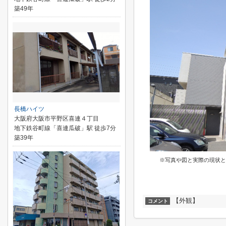
築49年
長橋ハイツ
大阪府大阪市平野区喜連４丁目
地下鉄谷町線「喜連瓜破」駅 徒歩7分
築39年
※写真や図と実際の現状と
【外観】
コメント