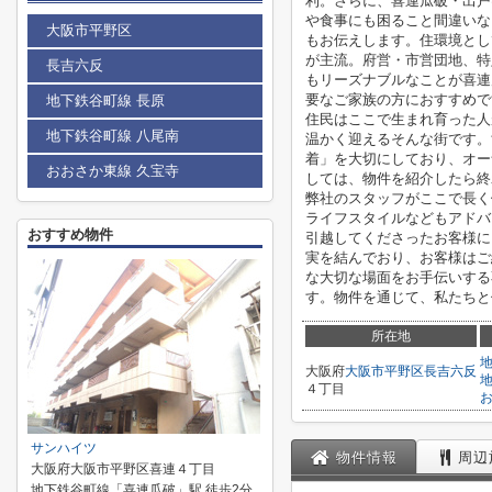
利。さらに、喜連瓜破・出戸
や食事にも困ること間違いな
大阪市平野区
もお伝えします。住環境とし
が主流。府営・市営団地、特
長吉六反
もリーズナブルなことが喜連
要なご家族の方におすすめで
地下鉄谷町線 長原
住民はここで生まれ育った人
地下鉄谷町線 八尾南
温かく迎えるそんな街です。
着」を大切にしており、オー
おおさか東線 久宝寺
しては、物件を紹介したら終
弊社のスタッフがここで長く
ライフスタイルなどもアドバ
おすすめ物件
引越してくださったお客様に
実を結んでおり、お客様はご
な大切な場面をお手伝いする
す。物件を通じて、私たちと
所在地
大阪府
大阪市平野区
長吉六反
４丁目
サンハイツ
物件情報
周辺
大阪府大阪市平野区喜連４丁目
地下鉄谷町線「喜連瓜破」駅 徒歩2分