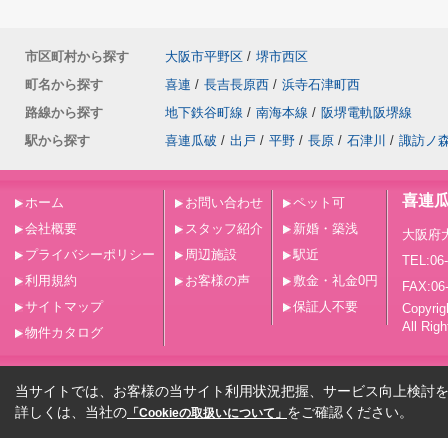
市区町村から探す
大阪市平野区
/
堺市西区
町名から探す
喜連
/
長吉長原西
/
浜寺石津町西
路線から探す
地下鉄谷町線
/
南海本線
/
阪堺電軌阪堺線
駅から探す
喜連瓜破
/
出戸
/
平野
/
長原
/
石津川
/
諏訪ノ
喜連
ホーム
お問い合わせ
ペット可
会社概要
スタッフ紹介
新婚・築浅
大阪府
プライバシーポリシー
周辺施設
駅近
TEL:06
利用規約
お客様の声
敷金・礼金0円
FAX:06
サイトマップ
保証人不要
Copy
All Rig
物件カタログ
当サイトでは、お客様の当サイト利用状況把握、サービス向上検討を目
詳しくは、当社の
をご確認ください。
「Cookieの取扱いについて」