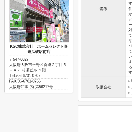
備考
KSC株式会社 ホームセレクト喜
連瓜破駅前店
〒547-0027
大阪府大阪市平野区喜連２丁目５
－４７ 村瀬ビル １階
TEL/06-6701-0707
FAX/06-6701-0766
大阪府知事 (3) 第56217号
取扱会社