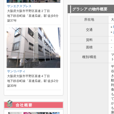
サンエクスプレス
グラシア
の物件概要
大阪府大阪市平野区喜連２丁目
地下鉄谷町線「喜連瓜破」駅 徒歩6分
所在地
築37年
交通
賃料
-
面積
-
マ
種別/構造
サンリバティ
大阪府大阪市平野区喜連４丁目
地下鉄谷町線「喜連瓜破」駅 徒歩2分
築30年