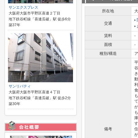
サンエクスプレス
所在地
大阪府大阪市平野区喜連２丁目
地下鉄谷町線「喜連瓜破」駅 徒歩6分
交通
築37年
賃料
-
面積
-
種別/構造
ア
サンリバティ
大阪府大阪市平野区喜連４丁目
地下鉄谷町線「喜連瓜破」駅 徒歩2分
築30年
備考