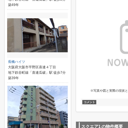
築49年
長橋ハイツ
大阪府大阪市平野区喜連４丁目
地下鉄谷町線「喜連瓜破」駅 徒歩7分
築39年
※写真や図と実際の現状と
コメント
スクエア1
の物件概要