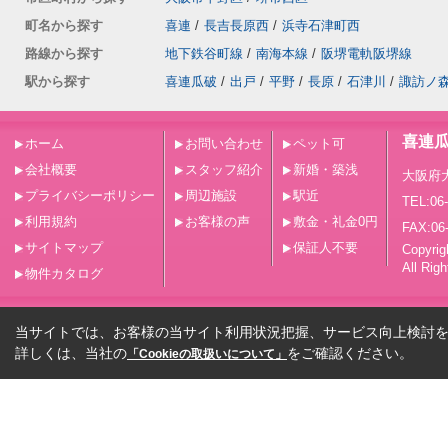
町名から探す
喜連
/
長吉長原西
/
浜寺石津町西
路線から探す
地下鉄谷町線
/
南海本線
/
阪堺電軌阪堺線
駅から探す
喜連瓜破
/
出戸
/
平野
/
長原
/
石津川
/
諏訪ノ
喜連
ホーム
お問い合わせ
ペット可
会社概要
スタッフ紹介
新婚・築浅
大阪府
プライバシーポリシー
周辺施設
駅近
TEL:06
利用規約
お客様の声
敷金・礼金0円
FAX:06
サイトマップ
保証人不要
Copy
All Rig
物件カタログ
当サイトでは、お客様の当サイト利用状況把握、サービス向上検討を目
詳しくは、当社の
をご確認ください。
「Cookieの取扱いについて」