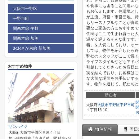
利。さらに、喜連瓜破・出戸
や食事にも困ること間違いな
大阪市平野区
もお伝えします。住環境とし
が主流。府営・市営団地、特
平野市町
もリーズナブルなことが喜連
要なご家族の方におすすめで
関西本線 平野
住民はここで生まれ育った人
関西本線 加美
温かく迎えるそんな街です。
着」を大切にしており、オー
おおさか東線 新加美
しては、物件を紹介したら終
弊社のスタッフがここで長く
ライフスタイルなどもアドバ
おすすめ物件
引越してくださったお客様に
実を結んでおり、お客様はご
な大切な場面をお手伝いする
す。物件を通じて、私たちと
所在地
大阪府
大阪市平野区
平野市町
１丁目16-10
サンハイツ
物件情報
周辺
大阪府大阪市平野区喜連４丁目
地下鉄谷町線「喜連瓜破」駅 徒歩2分