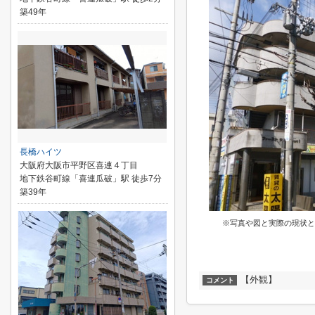
築49年
長橋ハイツ
大阪府大阪市平野区喜連４丁目
地下鉄谷町線「喜連瓜破」駅 徒歩7分
築39年
※写真や図と実際の現状と
【外観】
コメント