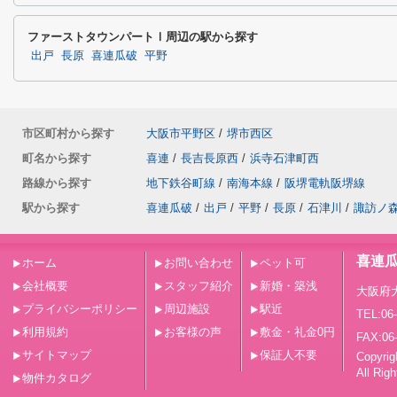
ファーストタウンパートⅠ周辺の駅から探す
出戸
長原
喜連瓜破
平野
市区町村から探す
大阪市平野区
/
堺市西区
町名から探す
喜連
/
長吉長原西
/
浜寺石津町西
路線から探す
地下鉄谷町線
/
南海本線
/
阪堺電軌阪堺線
駅から探す
喜連瓜破
/
出戸
/
平野
/
長原
/
石津川
/
諏訪ノ
喜連
ホーム
お問い合わせ
ペット可
会社概要
スタッフ紹介
新婚・築浅
大阪府
プライバシーポリシー
周辺施設
駅近
TEL:06
利用規約
お客様の声
敷金・礼金0円
FAX:06
サイトマップ
保証人不要
Copy
All Rig
物件カタログ