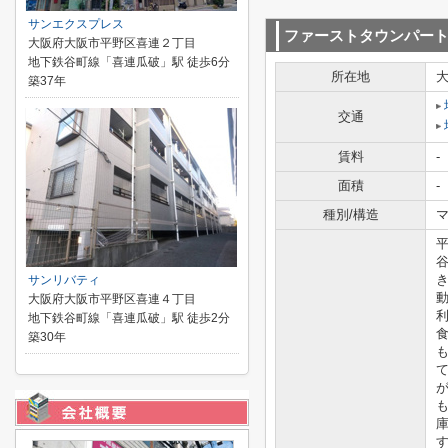
サンエクスプレス
ファーストタウンパー
大阪府大阪市平野区喜連２丁目
地下鉄谷町線「喜連瓜破」駅 徒歩6分
所在地
築37年
交通
賃料
-
面積
-
種別/構造
マ
サンリバティ
大阪府大阪市平野区喜連４丁目
地下鉄谷町線「喜連瓜破」駅 徒歩2分
築30年