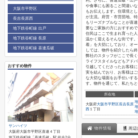
利。さらに、喜連瓜破・出戸
や食事にも困ること間違いな
大阪市平野区
もお伝えします。住環境とし
が主流。府営・市営団地、特
長吉長原西
もリーズナブルなことが喜連
要なご家族の方におすすめで
地下鉄谷町線 出戸
住民はここで生まれ育った人
地下鉄谷町線 長原
温かく迎えるそんな街です。
着」を大切にしており、オー
地下鉄谷町線 喜連瓜破
しては、物件を紹介したら終
弊社のスタッフがここで長く
ライフスタイルなどもアドバ
おすすめ物件
引越してくださったお客様に
実を結んでおり、お客様はご
な大切な場面をお手伝いする
す。物件を通じて、私たちと
所在地
大阪府
大阪市平野区
長吉長原
西
１丁目
サンハイツ
物件情報
周辺
大阪府大阪市平野区喜連４丁目
地下鉄谷町線「喜連瓜破」駅 徒歩2分