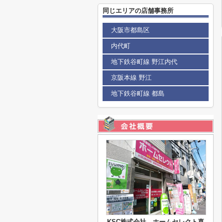
同じエリアの店舗事務所
大阪市都島区
内代町
地下鉄谷町線 野江内代
京阪本線 野江
地下鉄谷町線 都島
KSC株式会社 ホームセレクト喜