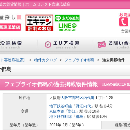
破の賃貸情報｜ホームセレクト喜連瓜破店
営業
クト喜連瓜破店】
>
物件カタログ
>
フェブライオ都島
>
過去掲載物件
オ都島
フェブライオ都島
の過去掲載物件情報
現況の確認はお気
所在地
大阪府
大阪市都島区
内代町
１丁目1-28
地下鉄谷町線
「
野江内代
」駅 徒歩4分
交通
京阪本線
「
野江
」駅 徒歩10分
地下鉄谷町線
「
都島
」駅 徒歩10分
築年月（築年数）
2021年 2月 ( 築5年 )
種別/構