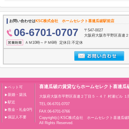
お問い合わせは
KSC株式会社 ホームセレクト喜連瓜破駅前店
06-6701-0707
〒547-0027
大阪府大阪市平野区喜連２
ＡＭ10時～ＰＭ6時 定休日:不定休
喜連瓜破の賃貸ならホームセレクト喜連瓜
ペット可
新婚・築浅
大阪府大阪市平野区喜連２丁目５－４７ 村瀬ビル １
駅近
TEL:06-6701-0707
敷金・礼金0円
FAX:06-6701-0766
保証人不要
Copyright(c) KSC株式会社 ホームセレクト喜連瓜
All Rights Reserved.