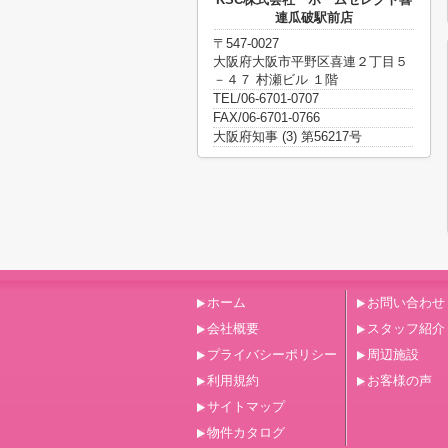
連瓜破駅前店
〒547-0027
大阪府大阪市平野区喜連２丁目５
－４７ 村瀬ビル １階
TEL/06-6701-0707
FAX/06-6701-0766
大阪府知事 (3) 第56217号
ホーム
お問い合わせ
会社概要
スタッフ紹介
プライバシーポリシー
周辺施設
利用規約
お客様の声
サイトマップ
物件カタログ