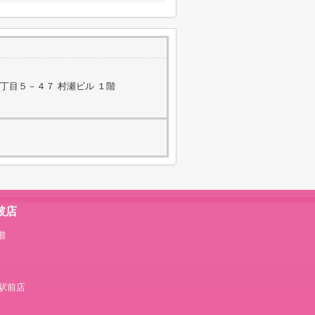
丁目５－４７ 村瀬ビル １階
破店
階
破駅前店