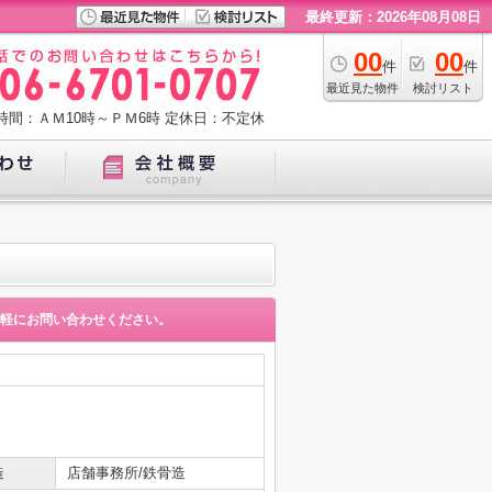
最終更新：2026年08月08日
00
00
件
件
最近見た物件
検討リスト
時間：ＡＭ10時～ＰＭ6時
定休日：不定休
軽にお問い合わせください。
造
店舗事務所/鉄骨造