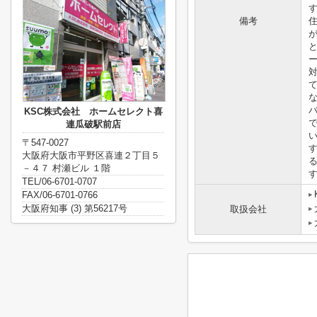
備考
KSC株式会社 ホームセレクト喜
連瓜破駅前店
〒547-0027
大阪府大阪市平野区喜連２丁目５
－４７ 村瀬ビル １階
TEL/06-6701-0707
FAX/06-6701-0766
大阪府知事 (3) 第56217号
取扱会社