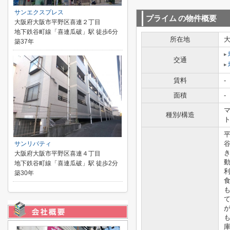
サンエクスプレス
プライム
の物件概要
大阪府大阪市平野区喜連２丁目
地下鉄谷町線「喜連瓜破」駅 徒歩6分
所在地
築37年
交通
賃料
-
面積
-
マ
種別/構造
サンリバティ
大阪府大阪市平野区喜連４丁目
地下鉄谷町線「喜連瓜破」駅 徒歩2分
築30年