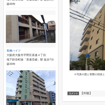
築49年
長橋ハイツ
大阪府大阪市平野区喜連４丁目
地下鉄谷町線「喜連瓜破」駅 徒歩7分
築39年
※写真や図と実際の現状と
【外観】
コメント