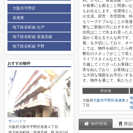
利。さらに、喜連瓜破・出戸
や食事にも困ること間違いな
大阪市平野区
もお伝えします。住環境とし
が主流。府営・市営団地、特
喜連東
もリーズナブルなことが喜連
要なご家族の方におすすめで
地下鉄谷町線 出戸
住民はここで生まれ育った人
地下鉄谷町線 喜連瓜破
温かく迎えるそんな街です。
着」を大切にしており、オー
地下鉄谷町線 平野
しては、物件を紹介したら終
弊社のスタッフがここで長く
ライフスタイルなどもアドバ
おすすめ物件
引越してくださったお客様に
実を結んでおり、お客様はご
な大切な場面をお手伝いする
す。物件を通じて、私たちと
所在地
大阪府
大阪市平野区
喜連東
２
丁目
サンハイツ
物件情報
周辺
大阪府大阪市平野区喜連４丁目
地下鉄谷町線「喜連瓜破」駅 徒歩2分