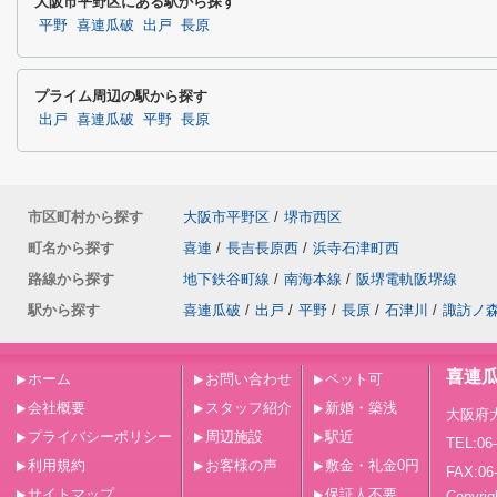
大阪市平野区にある駅から探す
平野
喜連瓜破
出戸
長原
プライム周辺の駅から探す
出戸
喜連瓜破
平野
長原
市区町村から探す
大阪市平野区
/
堺市西区
町名から探す
喜連
/
長吉長原西
/
浜寺石津町西
路線から探す
地下鉄谷町線
/
南海本線
/
阪堺電軌阪堺線
駅から探す
喜連瓜破
/
出戸
/
平野
/
長原
/
石津川
/
諏訪ノ
喜連
ホーム
お問い合わせ
ペット可
会社概要
スタッフ紹介
新婚・築浅
大阪府
プライバシーポリシー
周辺施設
駅近
TEL:06
利用規約
お客様の声
敷金・礼金0円
FAX:06
サイトマップ
保証人不要
Copy