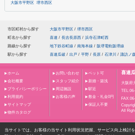
大阪市平野区
堺市西区
市区町村から探す
大阪市平野区
/
堺市西区
町名から探す
喜連
/
長吉長原西
/
浜寺石津町西
路線から探す
地下鉄谷町線
/
南海本線
/
阪堺電軌阪堺線
駅から探す
喜連瓜破
/
出戸
/
平野
/
長原
/
石津川
/
諏訪ノ
喜連
ホーム
お問い合わせ
ペット可
会社概要
スタッフ紹介
新婚・築浅
大阪府
プライバシーポリシー
周辺施設
駅近
TEL:06
利用規約
お客様の声
敷金・礼金0円
FAX:06
サイトマップ
保証人不要
Copy
All Rig
物件カタログ
当サイトでは、お客様の当サイト利用状況把握、サービス向上検討を目