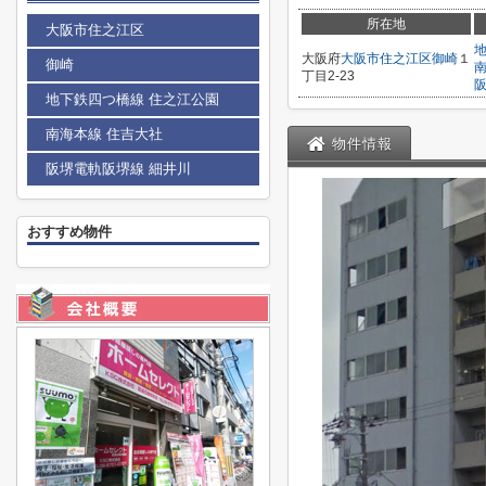
所在地
大阪市住之江区
大阪府
大阪市住之江区
御崎
１
御崎
丁目2-23
地下鉄四つ橋線 住之江公園
南海本線 住吉大社
物件情報
阪堺電軌阪堺線 細井川
おすすめ物件