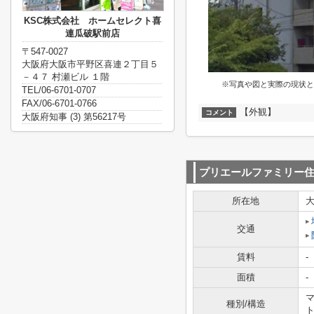
KSC株式会社 ホームセレクト喜
連瓜破駅前店
〒547-0027
大阪府大阪市平野区喜連２丁目５
－４７ 村瀬ビル １階
※写真や図と実際の現状と
TEL/06-6701-0707
FAX/06-6701-0766
【外観】
コメント
大阪府知事 (3) 第56217号
プリエールファミリー
所在地
交通
賃料
-
面積
-
マ
種別/構造