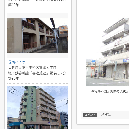
築49年
長橋ハイツ
大阪府大阪市平野区喜連４丁目
地下鉄谷町線「喜連瓜破」駅 徒歩7分
築39年
※写真や図と実際の現状と
【外観】
コメント