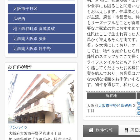
利。さらに、喜連瓜破・出戸
や食事にも困ること間違いな
大阪市平野区
もお伝えします。住環境とし
が主流。府営・市営団地、特
瓜破西
もリーズナブルなことが喜連
要なご家族の方におすすめで
地下鉄谷町線 喜連瓜破
住民はここで生まれ育った人
近鉄南大阪線 矢田
温かく迎えるそんな街です。
着」を大切にしており、オー
近鉄南大阪線 針中野
しては、物件を紹介したら終
弊社のスタッフがここで長く
ライフスタイルなどもアドバ
おすすめ物件
引越してくださったお客様に
実を結んでおり、お客様はご
な大切な場面をお手伝いする
す。物件を通じて、私たちと
所在地
大阪府
大阪市平野区
瓜破西
２
丁目
サンハイツ
物件情報
周辺
大阪府大阪市平野区喜連４丁目
地下鉄谷町線「喜連瓜破」駅 徒歩2分