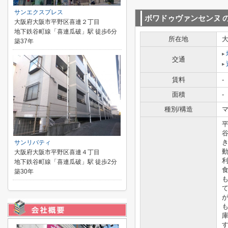
サンエクスプレス
ボワドゥヴァンセンヌ
大阪府大阪市平野区喜連２丁目
地下鉄谷町線「喜連瓜破」駅 徒歩6分
所在地
築37年
交通
賃料
-
面積
-
種別/構造
マ
サンリバティ
大阪府大阪市平野区喜連４丁目
地下鉄谷町線「喜連瓜破」駅 徒歩2分
築30年