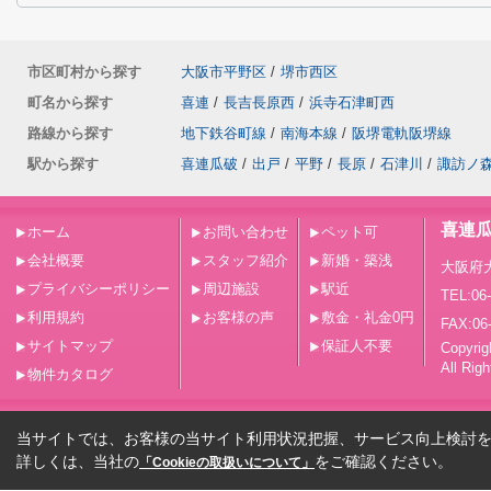
市区町村から探す
大阪市平野区
/
堺市西区
町名から探す
喜連
/
長吉長原西
/
浜寺石津町西
路線から探す
地下鉄谷町線
/
南海本線
/
阪堺電軌阪堺線
駅から探す
喜連瓜破
/
出戸
/
平野
/
長原
/
石津川
/
諏訪ノ
喜連
ホーム
お問い合わせ
ペット可
会社概要
スタッフ紹介
新婚・築浅
大阪府
プライバシーポリシー
周辺施設
駅近
TEL:06
利用規約
お客様の声
敷金・礼金0円
FAX:06
サイトマップ
保証人不要
Copy
All Rig
物件カタログ
当サイトでは、お客様の当サイト利用状況把握、サービス向上検討を目
詳しくは、当社の
をご確認ください。
「Cookieの取扱いについて」