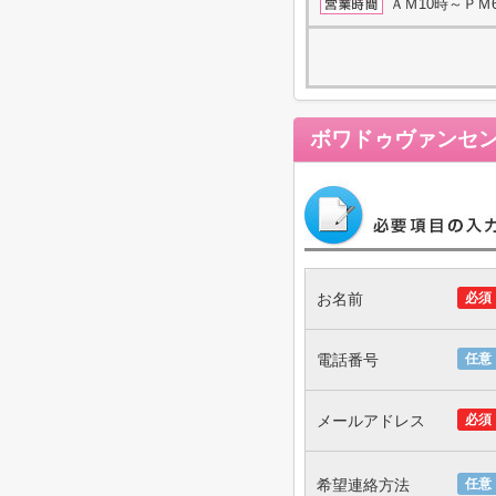
ＡＭ10時～ＰＭ
ボワドゥヴァンセ
お名前
必須
電話番号
任意
メールアドレス
必須
希望連絡方法
任意