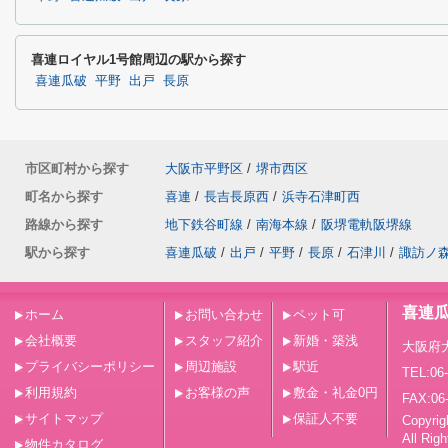
喜連ロイヤル1号館周辺の駅から探す
喜連瓜破
平野
出戸
長原
市区町村から探す
大阪市平野区
/
堺市西区
町名から探す
喜連
/
長吉長原西
/
浜寺石津町西
路線から探す
地下鉄谷町線
/
南海本線
/
阪堺電軌阪堺線
駅から探す
喜連瓜破
/
出戸
/
平野
/
長原
/
石津川
/
諏訪ノ
喜連
ホーム
お問い合わせ
ペット可
会社概要
スタッフ紹介
新婚・築浅
大阪府
プライバシーポリシー
周辺施設
駅近
TEL:06
利用規約
お客様の声
敷金・礼金0円
FAX:06
サイトマップ
保証人不要
Copy
All Rig
物件カタログ