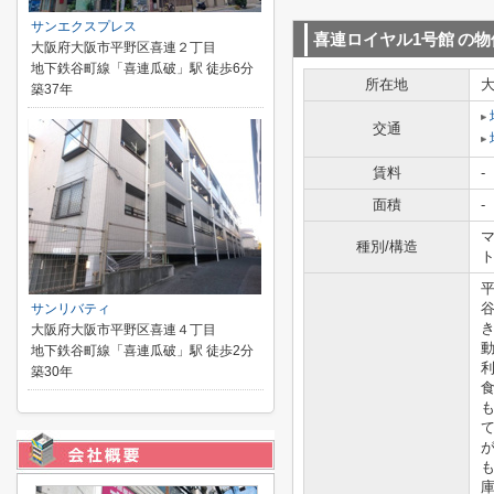
サンエクスプレス
喜連ロイヤル1号館
の物
大阪府大阪市平野区喜連２丁目
地下鉄谷町線「喜連瓜破」駅 徒歩6分
所在地
築37年
交通
賃料
-
面積
-
マ
種別/構造
サンリバティ
大阪府大阪市平野区喜連４丁目
地下鉄谷町線「喜連瓜破」駅 徒歩2分
築30年