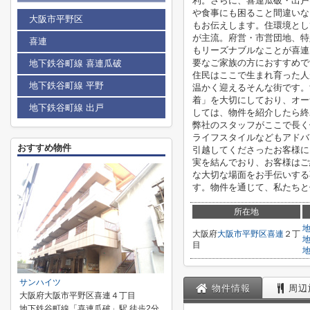
利。さらに、喜連瓜破・出戸
や食事にも困ること間違いな
大阪市平野区
もお伝えします。住環境とし
が主流。府営・市営団地、特
喜連
もリーズナブルなことが喜連
要なご家族の方におすすめで
地下鉄谷町線 喜連瓜破
住民はここで生まれ育った人
地下鉄谷町線 平野
温かく迎えるそんな街です。
着」を大切にしており、オー
地下鉄谷町線 出戸
しては、物件を紹介したら終
弊社のスタッフがここで長く
ライフスタイルなどもアドバ
おすすめ物件
引越してくださったお客様に
実を結んでおり、お客様はご
な大切な場面をお手伝いする
す。物件を通じて、私たちと
所在地
大阪府
大阪市平野区
喜連
２丁
目
サンハイツ
物件情報
周辺
大阪府大阪市平野区喜連４丁目
地下鉄谷町線「喜連瓜破」駅 徒歩2分