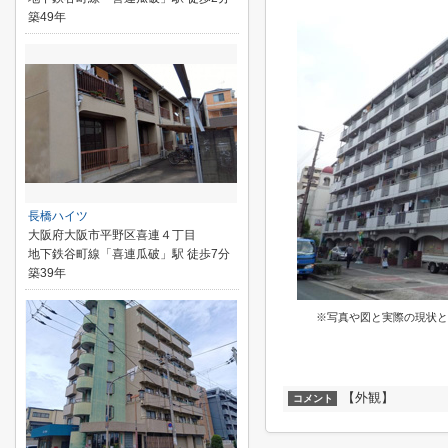
築49年
長橋ハイツ
大阪府大阪市平野区喜連４丁目
地下鉄谷町線「喜連瓜破」駅 徒歩7分
築39年
※写真や図と実際の現状と
【外観】
コメント