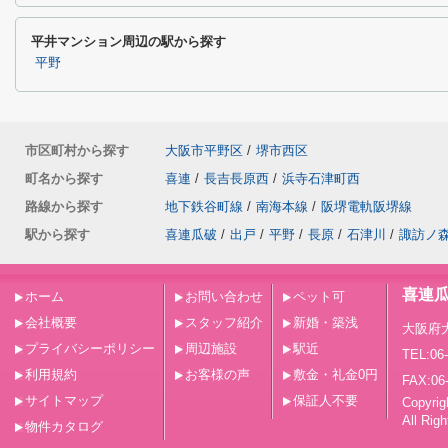
平井マンション周辺の駅から探す
平野
市区町村から探す
大阪市平野区
/
堺市西区
町名から探す
喜連
/
長吉長原西
/
浜寺石津町西
路線から探す
地下鉄谷町線
/
南海本線
/
阪堺電軌阪堺線
駅から探す
喜連瓜破
/
出戸
/
平野
/
長原
/
石津川
/
諏訪ノ
喜連
ホーム
お問い合わせ
ペット可
会社概要
スタッフ紹介
新婚・築浅
大阪府
プライバシーポリシー
周辺施設
駅近
TEL:06
利用規約
お客様の声
敷金・礼金0円
FAX:06
サイトマップ
保証人不要
Copy
All Rig
物件カタログ