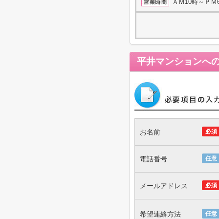
ＡＭ10時～ＰＭ
平井マンション
へ
お名前
必須
電話番号
任意
メールアドレス
必須
希望連絡方法
任意