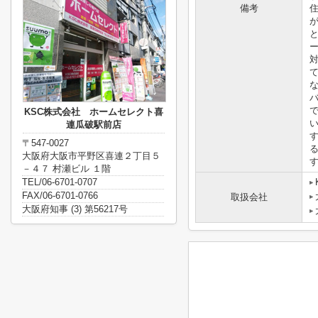
備考
KSC株式会社 ホームセレクト喜
連瓜破駅前店
〒547-0027
大阪府大阪市平野区喜連２丁目５
－４７ 村瀬ビル １階
TEL/06-6701-0707
FAX/06-6701-0766
取扱会社
大阪府知事 (3) 第56217号