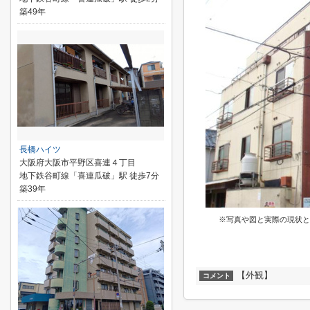
築49年
長橋ハイツ
大阪府大阪市平野区喜連４丁目
地下鉄谷町線「喜連瓜破」駅 徒歩7分
築39年
※写真や図と実際の現状と
【外観】
コメント