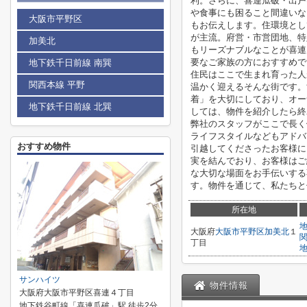
利。さらに、喜連瓜破・出戸
や食事にも困ること間違いな
大阪市平野区
もお伝えします。住環境とし
が主流。府営・市営団地、特
加美北
もリーズナブルなことが喜連
要なご家族の方におすすめで
地下鉄千日前線 南巽
住民はここで生まれ育った人
関西本線 平野
温かく迎えるそんな街です。
着」を大切にしており、オー
地下鉄千日前線 北巽
しては、物件を紹介したら終
弊社のスタッフがここで長く
ライフスタイルなどもアドバ
おすすめ物件
引越してくださったお客様に
実を結んでおり、お客様はご
な大切な場面をお手伝いする
す。物件を通じて、私たちと
所在地
大阪府
大阪市平野区
加美北
１
丁目
サンハイツ
物件情報
大阪府大阪市平野区喜連４丁目
地下鉄谷町線「喜連瓜破」駅 徒歩2分