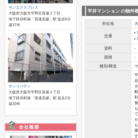
サンエクスプレス
平井マンション
の物件
大阪府大阪市平野区喜連２丁目
地下鉄谷町線「喜連瓜破」駅 徒歩6分
所在地
築37年
交通
賃料
-
面積
-
種別/構造
マ
サンリバティ
大阪府大阪市平野区喜連４丁目
地下鉄谷町線「喜連瓜破」駅 徒歩2分
築30年