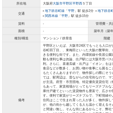
所在地
大阪府
大阪市平野区
平野西
５丁目
地下鉄谷町線
「
平野
」駅 徒歩2分
地下鉄谷
交通
関西本線
「
平野
」駅 徒歩15分
賃料
-
管理費・共
面積
-
築年月（築
種別/構造
マンション / 鉄骨造
階建
平野区といえば、大阪市24区でもっとも人口
谷町四丁目、、東梅田といった大阪の繁華街、
きる便利な街です。また、内環状線や長居公園
動も便利な事は勿論、出戸駅には大阪市営バス
利。さらに、喜連瓜破・出戸は「イオン」をは
食店などが数多く、お買い物や食事にも困るこ
もたくさんありますので、物件探しの際にそう
ては、駅周辺は、昔ながらの住宅街なので、マ
が主流。府営・市営団地、特定優良賃貸住宅（
もあって、家賃相場がとってもリーズナブルな
庫付戸建てといった賃貸物件も豊富で、広さや
す。便利で家賃がリーズナブルで、下町情緒や
備考
住民はここで生まれ育った人が多く、物件探し
が、他の街から越してくる人も温かく迎えるそ
と間違い無し。そんな街にあるからこそ、弊社