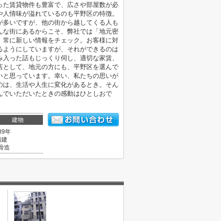
った賃貸物件も豊富で、広さや部屋数が必
や人情味が溢れているのも平野区の特徴。
が多いですが、他の街から越してくる人も
んな街にあるからこそ、弊社では「地元密
、常に新しい情報をチェック。お客様に対
るようにしていますが、それができるのは
み入った話もじっくり伺し、適切な家賃、
店として、地元の方にも、平野区を選んで
いと思っています。幸い、私たちの思いが
のは、生活や人生に変化があるとき。そん
んでいただいたときの感動はひとしおで
建物
39年
階建
骨造