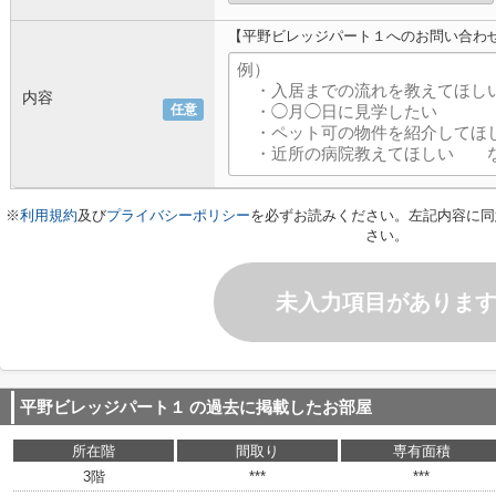
【平野ビレッジパート１へのお問い合わ
内容
任意
※
利用規約
及び
プライバシーポリシー
を必ずお読みください。左記内容に同
さい。
未入力項目がありま
平野ビレッジパート１
の過去に掲載したお部屋
所在階
間取り
専有面積
3階
***
***