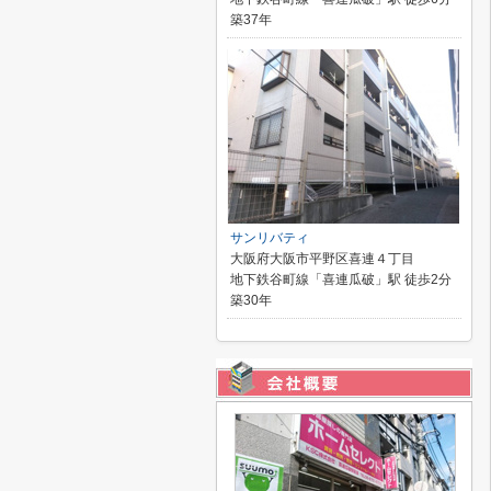
築37年
サンリバティ
大阪府大阪市平野区喜連４丁目
地下鉄谷町線「喜連瓜破」駅 徒歩2分
築30年