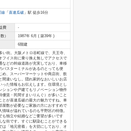
町線
「
喜連瓜破
」駅 徒歩16分
益費
-
年数）
1987年 6月 ( 築39年 )
6階建
が多い街。大阪メトロ谷町線で、天王寺、
オフイス街に乗り換え無しでアクセスで
通などの幹線道路が充実しており、車移
のバスターミナルがあるのとっても便
じめ、スーパーマーケットや商店街、飲
と間違いなし。隠れ家的なおいしいお店
いった情報もお伝えします。住環境とし
ンションや戸建てもリノベーション物件
特優賃・民間すまいりんぐ）が多いこと
ことが喜連瓜破の最大の魅力ですね。車
部屋数が必要なご家族の方におすすめで
人情味が溢れているのも平野区の特徴。
でも独立や結婚などご要望が多いです
んな街です。すぐに馴染むことができる
では「地元密着」を大切にしており、オ