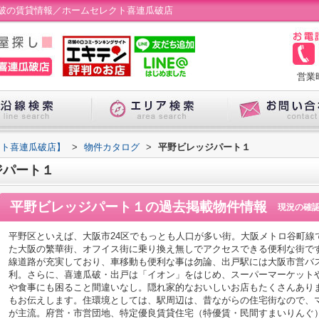
破の賃貸情報／ホームセレクト喜連瓜破店
営業
クト喜連瓜破店】
>
物件カタログ
>
平野ビレッジパート１
ジパート１
平野ビレッジパート１
の過去掲載物件情報
現況の確
平野区といえば、大阪市24区でもっとも人口が多い街。大阪メトロ谷町線
た大阪の繁華街、オフイス街に乗り換え無しでアクセスできる便利な街で
線道路が充実しており、車移動も便利な事は勿論、出戸駅には大阪市営バ
利。さらに、喜連瓜破・出戸は「イオン」をはじめ、スーパーマーケット
や食事にも困ること間違いなし。隠れ家的なおいしいお店もたくさんあり
もお伝えします。住環境としては、駅周辺は、昔ながらの住宅街なので、
が主流。府営・市営団地、特定優良賃貸住宅（特優賃・民間すまいりんぐ