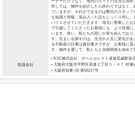
ーナーだけでなく、地元の方々との交流も深め
対しては、物件を紹介したら終わりではなく、
ていますが、それができるのは弊社のスタッフ
な知識と情報、混み入った話もじっくり伺し、
バイスさせていただきます。地元に密着したお
で引越してくださったお客様にも、より快適に
います。幸い、私たちの思いが実を結んでおり
す。住まいを探すのは、生活や人生に変化があ
る不動産の仕事は責任重大ですが、お客様に喜
す。物件を通じて、私たちと信頼関係を深めて
KSC株式会社 ホームセレクト喜連瓜破駅前
大阪府大阪市平野区喜連２丁目５－４７ 村瀬
取扱会社
大阪府知事 (3) 第56217号