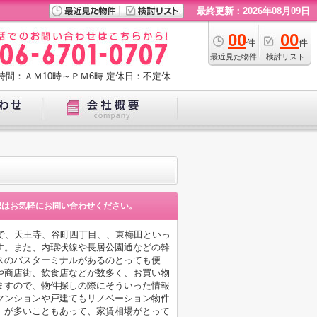
最終更新：2026年08月09日
00
00
件
件
最近見た物件
検討リスト
時間：ＡＭ10時～ＰＭ6時
定休日：不定休
認はお気軽にお問い合わせください。
で、天王寺、谷町四丁目、、東梅田といっ
す。また、内環状線や長居公園通などの幹
スのバスターミナルがあるのとっても便
や商店街、飲食店などが数多く、お買い物
ますので、物件探しの際にそういった情報
マンションや戸建てもリノベーション物件
）が多いこともあって、家賃相場がとって