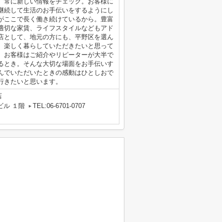
、常に新しい情報をチェック。お客様に
継続して生活のお手伝いをするようにし
がここで長く働き続けているから。豊富
適切な家賃、ライフスタイルなどもアド
店として、地元の方にも、平野区を選ん
、楽しく暮らしていただきたいと思って
、お客様はご紹介やリピーターが大半で
るとき。そんな大切な場面をお手伝いす
んでいただいたときの感動はひとしおで
行きたいと思います。
店
ビル １階
TEL:06-6701-0707