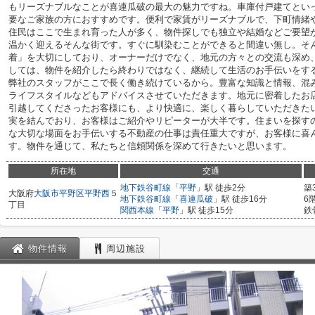
もリーズナブルなことが喜連瓜破の最大の魅力ですね。車庫付戸建てとい
要なご家族の方におすすめです。便利で家賃がリーズナブルで、下町情緒
住民はここで生まれ育った人が多く、物件探しでも独立や結婚などご要望
温かく迎えるそんな街です。すぐに馴染むことができると間違い無し。そ
着」を大切にしており、オーナーだけでなく、地元の方々との交流も深め
しては、物件を紹介したら終わりではなく、継続して生活のお手伝いをす
弊社のスタッフがここで長く働き続けているから。豊富な知識と情報、混
ライフスタイルなどもアドバイスさせていただきます。地元に密着したお
引越してくださったお客様にも、より快適に、楽しく暮らしていただきた
実を結んでおり、お客様はご紹介やリピーターが大半です。住まいを探す
な大切な場面をお手伝いする不動産の仕事は責任重大ですが、お客様に喜
す。物件を通じて、私たちと信頼関係を深めて行きたいと思います。
所在地
交通
地下鉄谷町線
「
平野
」駅 徒歩2分
築
大阪府
大阪市平野区
平野西
５
地下鉄谷町線
「
喜連瓜破
」駅 徒歩16分
6
丁目
関西本線
「
平野
」駅 徒歩15分
鉄
物件情報
周辺施設