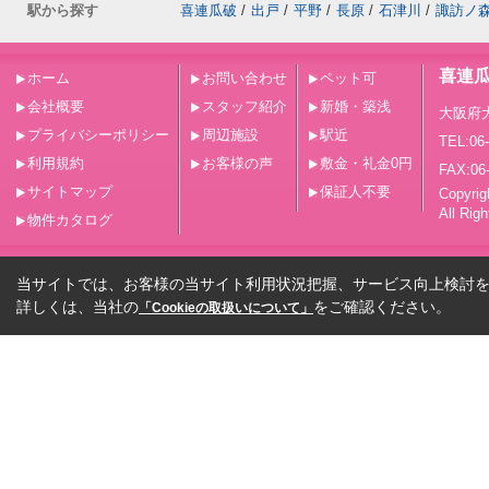
駅から探す
喜連瓜破
/
出戸
/
平野
/
長原
/
石津川
/
諏訪ノ
喜連
ホーム
お問い合わせ
ペット可
会社概要
スタッフ紹介
新婚・築浅
大阪府
プライバシーポリシー
周辺施設
駅近
TEL:06
利用規約
お客様の声
敷金・礼金0円
FAX:06
サイトマップ
保証人不要
Copy
All Rig
物件カタログ
当サイトでは、お客様の当サイト利用状況把握、サービス向上検討を目
詳しくは、当社の
をご確認ください。
「Cookieの取扱いについて」