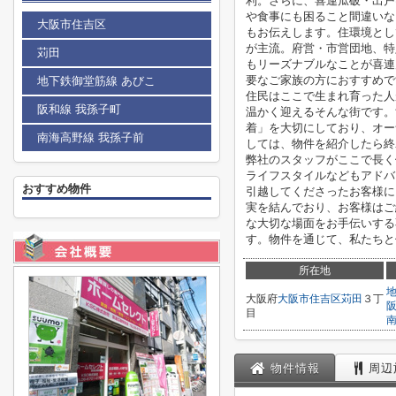
利。さらに、喜連瓜破・出戸
や食事にも困ること間違いな
大阪市住吉区
もお伝えします。住環境とし
が主流。府営・市営団地、特
苅田
もリーズナブルなことが喜連
要なご家族の方におすすめで
地下鉄御堂筋線 あびこ
住民はここで生まれ育った人
阪和線 我孫子町
温かく迎えるそんな街です。
着」を大切にしており、オー
南海高野線 我孫子前
しては、物件を紹介したら終
弊社のスタッフがここで長く
ライフスタイルなどもアドバ
おすすめ物件
引越してくださったお客様に
実を結んでおり、お客様はご
な大切な場面をお手伝いする
す。物件を通じて、私たちと
所在地
大阪府
大阪市住吉区
苅田
３丁
目
物件情報
周辺