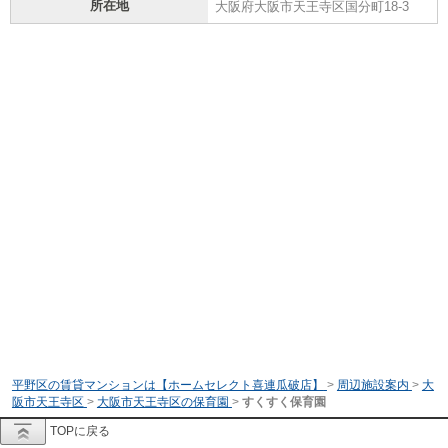
所在地
大阪府大阪市天王寺区国分町18-3
平野区の賃貸マンションは【ホームセレクト喜連瓜破店】
>
周辺施設案内
>
大
阪市天王寺区
>
大阪市天王寺区の保育園
>
すくすく保育園
TOPに戻る