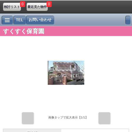
0
0
検討リスト
最近見た物件
お問い合わせ
TEL
すくすく保育園
前
次
画像タップで拡大表示【
1
/1】