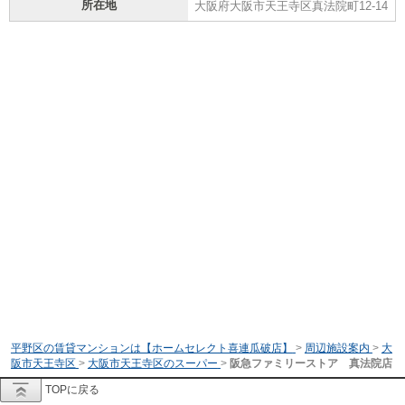
所在地
大阪府大阪市天王寺区真法院町12-14
平野区の賃貸マンションは【ホームセレクト喜連瓜破店】
>
周辺施設案内
>
大
阪市天王寺区
>
大阪市天王寺区のスーパー
>
阪急ファミリーストア 真法院店
TOPに戻る