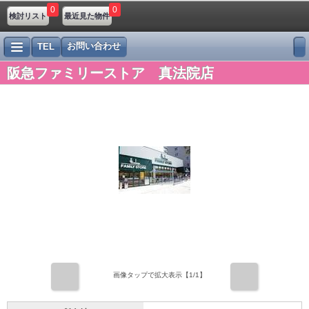
0
0
検討リスト
最近見た物件
お問い合わせ
TEL
阪急ファミリーストア 真法院店
前
次
画像タップで拡大表示【
1
/1】