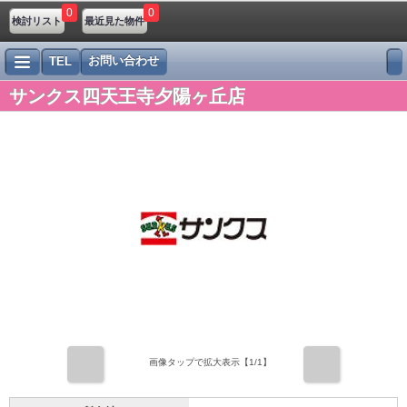
0
0
検討リスト
最近見た物件
お問い合わせ
TEL
サンクス四天王寺夕陽ヶ丘店
前
次
画像タップで拡大表示【
1
/1】