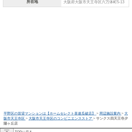
所在地
大阪府大阪市天王寺区六万体町5-13
平野区の賃貸マンションは【ホームセレクト喜連瓜破店】
>
周辺施設案内
>
大
阪市天王寺区
>
大阪市天王寺区のコンビニエンスストア
>
サンクス四天王寺夕
陽ヶ丘店
TOPに戻る