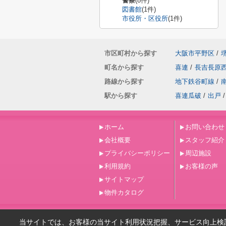
警察
(8件)
図書館
(1件)
市役所・区役所
(1件)
市区町村から探す
大阪市平野区
/
町名から探す
喜連
/
長吉長原
路線から探す
地下鉄谷町線
/
駅から探す
喜連瓜破
/
出戸
/
ホーム
お問い合わせ
会社概要
スタッフ紹介
プライバシーポリシー
周辺施設
利用規約
お客様の声
サイトマップ
物件カタログ
当サイトでは、お客様の当サイト利用状況把握、サービス向上検討