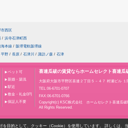
堺市西区
西
/
浜寺石津町西
南海本線
/
阪堺電軌阪堺線
平野
/
長原
/
石津川
/
諏訪ノ森
/
石津
喜連瓜破の賃貸ならホームセレクト喜連瓜
ペット可
新婚・築浅
大阪府大阪市平野区喜連２丁目５－４７ 村瀬ビル １
駅近
TEL:06-6701-0707
敷金・礼金0円
FAX:06-6701-0766
保証人不要
Copyright(c) KSC株式会社 ホームセレクト喜連瓜
All Rights Reserved.
を目的として、クッキー（Cookie）を使用しています。
詳しくは、