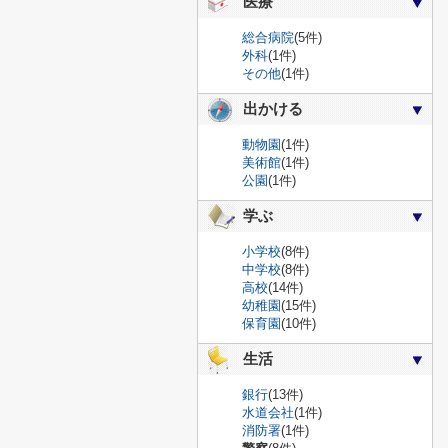
医療
総合病院
(5件)
外科
(1件)
その他
(1件)
出かける
動物園
(1件)
美術館
(1件)
公園
(1件)
学ぶ
小学校
(8件)
中学校
(8件)
高校
(14件)
幼稚園
(15件)
保育園
(10件)
生活
銀行
(13件)
水道会社
(1件)
消防署
(1件)