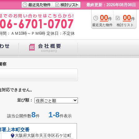
最終更新：2026年08月08日
00
00
件
件
最近見た物件
検討リスト
時間：ＡＭ10時～ＰＭ6時
定休日：不定休
警察
は対応できません。
並び順：
8
1-8
該当公開件数
件
件表示
察署上本町交番
大阪府大阪市天王寺区石ケ辻町