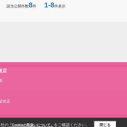
8
1-8
該当公開件数
件
件表示
破店
階
破駅前店
当社の
をご確認ください。
閉じる
「Cookieの取扱いについて」