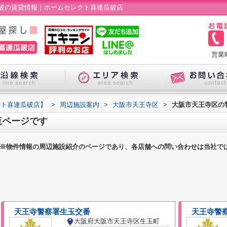
破の賃貸情報｜ホームセレクト喜連瓜破店
営業
クト喜連瓜破店】
>
周辺施設案内
>
大阪市天王寺区
>
大阪市天王寺区の
覧ページです
※物件情報の周辺施設紹介のページであり、各店舗への問い合わせは当社で
天王寺警察署生玉交番
天王寺警
大阪府大阪市天王寺区生玉町