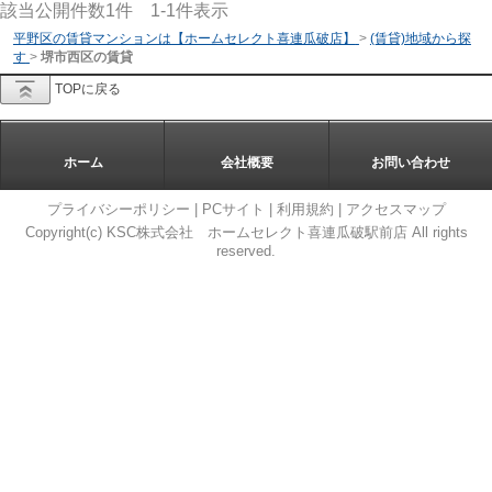
該当公開件数
1
件
1-1
件表示
平野区の賃貸マンションは【ホームセレクト喜連瓜破店】
>
(賃貸)地域から探
す
>
堺市西区の賃貸
TOPに戻る
ホーム
会社概要
お問い合わせ
プライバシーポリシー
|
PCサイト
|
利用規約
|
アクセスマップ
Copyright(c) KSC株式会社 ホームセレクト喜連瓜破駅前店 All rights
reserved.