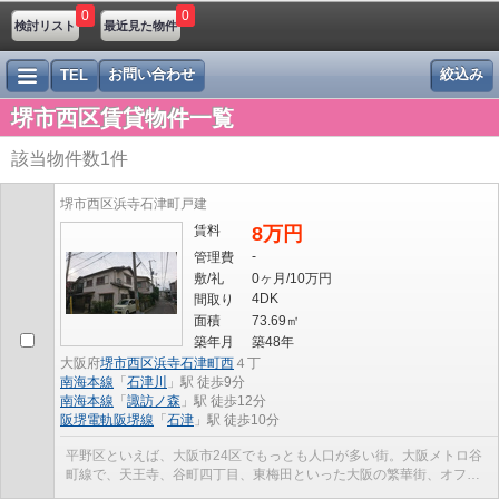
0
0
検討リスト
最近見た物件
お問い合わせ
絞込み
TEL
堺市西区賃貸物件一覧
該当物件数
1
件
堺市西区浜寺石津町戸建
賃料
8万円
-
管理費
敷/礼
0ヶ月/10万円
4DK
間取り
面積
73.69㎡
築年月
築48年
大阪府
堺市西区
浜寺石津町西
４丁
南海本線
「
石津川
」駅 徒歩9分
南海本線
「
諏訪ノ森
」駅 徒歩12分
阪堺電軌阪堺線
「
石津
」駅 徒歩10分
平野区といえば、大阪市24区でもっとも人口が多い街。大阪メトロ谷
町線で、天王寺、谷町四丁目、東梅田といった大阪の繁華街、オフイ
ス街に乗り換え無しでアクセスできる便利な街です...