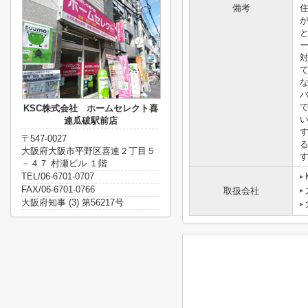
備考
KSC株式会社 ホームセレクト喜
連瓜破駅前店
〒547-0027
大阪府大阪市平野区喜連２丁目５
－４７ 村瀬ビル １階
TEL/06-6701-0707
FAX/06-6701-0766
取扱会社
大阪府知事 (3) 第56217号