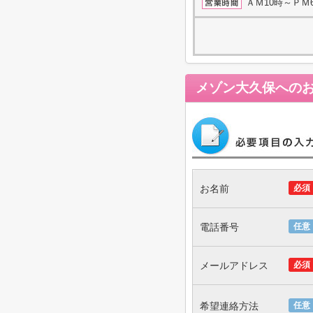
ＡＭ10時～ＰＭ
メゾン大久保
への
お名前
必須
電話番号
任意
メールアドレス
必須
希望連絡方法
任意