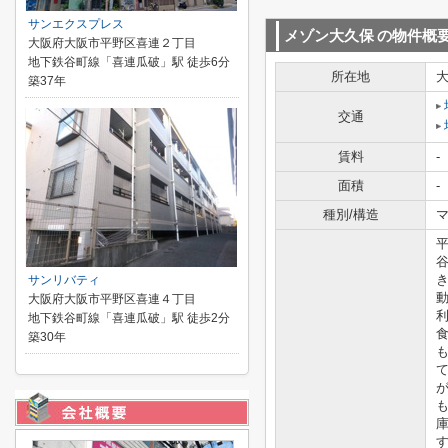
サンエクスプレス
メゾン大久保
の物件概
大阪府大阪市平野区喜連２丁目
地下鉄谷町線「喜連瓜破」駅 徒歩6分
所在地
築37年
交通
賃料
-
面積
-
種別/構造
マ
サンリバティ
大阪府大阪市平野区喜連４丁目
地下鉄谷町線「喜連瓜破」駅 徒歩2分
築30年