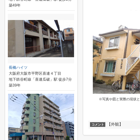
築49年
長橋ハイツ
大阪府大阪市平野区喜連４丁目
地下鉄谷町線「喜連瓜破」駅 徒歩7分
築39年
※写真や図と実際の現状と
【外観】
コメント