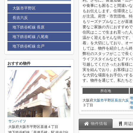
利。さらに、喜連瓜破・出戸
や食事にも困ること間違いな
大阪市平野区
もお伝えします。住環境とし
が主流。府営・市営団地、特
長吉六反
もリーズナブルなことが喜連
要なご家族の方におすすめで
地下鉄谷町線 長原
住民はここで生まれ育った人
地下鉄谷町線 八尾南
温かく迎えるそんな街です。
着」を大切にしており、オー
地下鉄谷町線 出戸
しては、物件を紹介したら終
弊社のスタッフがここで長く
ライフスタイルなどもアドバ
おすすめ物件
引越してくださったお客様に
実を結んでおり、お客様はご
な大切な場面をお手伝いする
す。物件を通じて、私たちと
所在地
大阪府
大阪市平野区
長吉六反
３丁目
サンハイツ
物件情報
周辺
大阪府大阪市平野区喜連４丁目
地下鉄谷町線「喜連瓜破」駅 徒歩2分