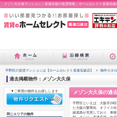
メゾン大久保マンション｜喜連瓜破の賃貸情報｜ホームセレクト喜連瓜破
平野区の賃貸マンションは【ホームセレクト喜連瓜破店】
>
物件カタ
過去掲載物件：メゾン大久保
▼ご希望の物件をお探しします
メゾン大久保
の過
平野区といえば、大阪市24
た大阪の繁華街、オフイス街
線道路が充実しており、車移
同じエリアの物件