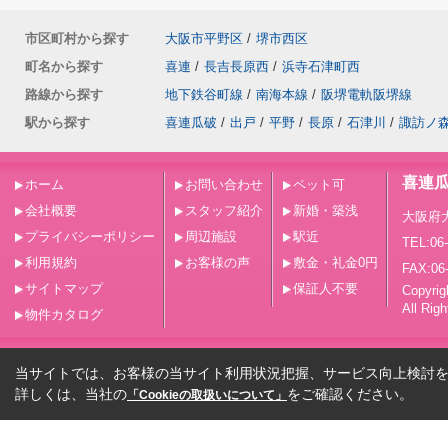
市区町村から探す
大阪市平野区
/
堺市西区
町名から探す
喜連
/
長吉長原西
/
浜寺石津町西
路線から探す
地下鉄谷町線
/
南海本線
/
阪堺電軌阪堺線
駅から探す
喜連瓜破
/
出戸
/
平野
/
長原
/
石津川
/
諏訪ノ
喜連
ホーム
お問い合わせ
ペット可
会社概要
スタッフ紹介
新婚・築浅
大阪府
プライバシーポリシー
周辺施設
駅近
TEL:06
利用規約
お客様の声
敷金・礼金0円
FAX:06
サイトマップ
保証人不要
Copy
All Rig
物件カタログ
当サイトでは、お客様の当サイト利用状況把握、サービス向上検討を目
詳しくは、当社の
をご確認ください。
「Cookieの取扱いについて」