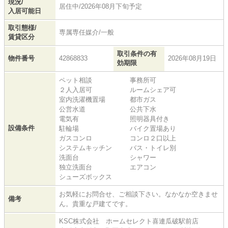
現況/
居住中/2026年08月下旬予定
入居可能日
取引態様/
専属専任媒介/一般
賃貸区分
取引条件の有
物件番号
42868833
2026年08月19日
効期限
ペット相談
事務所可
２人入居可
ルームシェア可
室内洗濯機置場
都市ガス
公営水道
公共下水
電気有
照明器具付き
設備条件
駐輪場
バイク置場あり
ガスコンロ
コンロ２口以上
システムキッチン
バス・トイレ別
洗面台
シャワー
独立洗面台
エアコン
シューズボックス
お気軽にお問合せ、ご相談下さい。なかなか空きませ
備考
ん。貴重な戸建てです。
KSC株式会社 ホームセレクト喜連瓜破駅前店