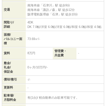
南海本線
「
石津川
」駅 徒歩9分
交通
南海本線
「
諏訪ノ森
」駅 徒歩12分
阪堺電軌阪堺線
「
石津
」駅 徒歩10分
間取り/
4DK
詳細
DK 7.0帖
/
洋室 6.0帖
/
洋室 6.0帖
/
和室 6.0帖
/
和室 4.5帖
面積/
バルコニー面
73.69㎡/-
積
管理費・
賃料
8万円
-
共益費
敷金/
礼金/
0ヶ月/10万円/-
保証金
償却/敷引
-/-
更新料
-
駐車場/
有(1台)/ 軽自動車のみ駐車可能です。
月額料金