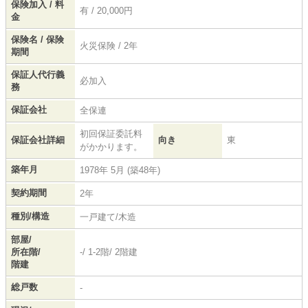
保険加入 / 料
有 / 20,000円
金
保険名 / 保険
火災保険 / 2年
期間
保証人代行義
必加入
務
保証会社
全保連
初回保証委託料
保証会社詳細
向き
東
がかかります。
築年月
1978年 5月 (築48年)
契約期間
2年
種別/構造
一戸建て/木造
部屋/
所在階/
-/ 1-2階/ 2階建
階建
総戸数
-