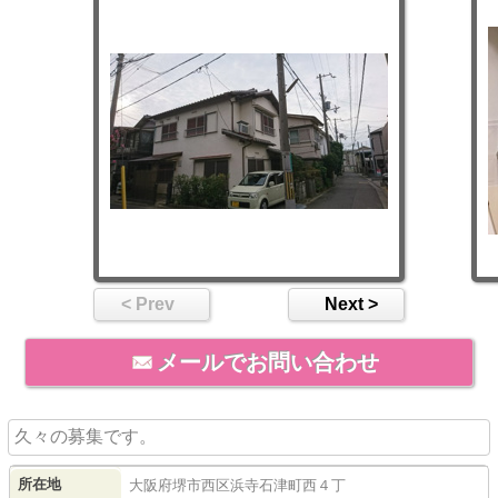
< Prev
Next >
メールでお問い合わせ
久々の募集です。
所在地
大阪府
堺市西区
浜寺石津町西
４丁