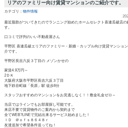
リアのファミリー向け賃貸マンションのご紹介です。
カテゴリ：
物件情報
20
最近脂肪がついてきたのでランニング始めたホームセレクト喜連瓜破店の
す。
口コミで評判のいい不動産屋さん
平野区 喜連瓜破エリアのファミリー・新婚・カップル向け賃貸マンショ
介です。
平野区長吉六反３丁目の メゾンかせの
家賃
4.9万円～
2ＤＫ
大阪府大阪市平野区長吉六反３丁目
地下鉄谷町線「長原」駅 徒歩8分
スタッフおすすめのマンションをお見逃しなく！！敷金礼金ゼロ～
当店ではラインでもお部屋探し可能です。
来店不要で賃貸物件のご案内から契約まで
全てWEB?LINEで完結出来るサービス始めました！
ＩＤ ＠ｏｆｓ８６４８ｒ
友達追加で希望条件送ってね！