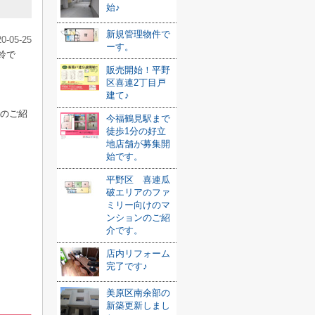
始♪
新規管理物件で
20-05-25
ーす。
鈴で
販売開始！平野
区喜連2丁目戸
建て♪
ンのご紹
今福鶴見駅まで
徒歩1分の好立
地店舗が募集開
始です。
平野区 喜連瓜
破エリアのファ
ミリー向けのマ
ンションのご紹
介です。
店内リフォーム
完了です♪
美原区南余部の
新築更新しまし