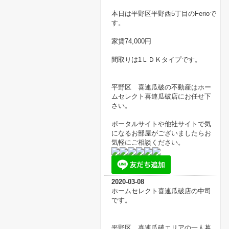
本日は平野区平野西5丁目のFerioで
す。
家賃74,000円
間取りは1ＬＤＫタイプです。
平野区 喜連瓜破の不動産はホー
ムセレクト喜連瓜破店にお任せ下
さい。
ポータルサイトや他社サイトで気
になるお部屋がございましたらお
気軽にご相談ください。
2020-03-08
ホームセレクト喜連瓜破店の中司
です。
平野区 喜連瓜破エリアの一人暮