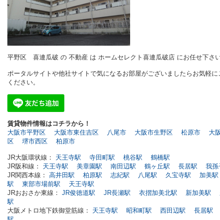
平野区 喜連瓜破 の 不動産 は ホームセレクト喜連瓜破店 にお任せ下さ
ポータルサイトや他社サイトで気になるお部屋がございましたらお気軽に
ください。
賃貸物件情報はコチラから！
大阪市平野区
大阪市東住吉区
八尾市
大阪市生野区
松原市
大
区
堺市西区
柏原市
JR大阪環状線：
天王寺駅
寺田町駅
桃谷駅
鶴橋駅
JR阪和線：
天王寺駅
美章園駅
南田辺駅
鶴ヶ丘駅
長居駅
我孫
JR関西本線：
高井田駅
柏原駅
志紀駅
八尾駅
久宝寺駅
加美駅
駅
東部市場前駅
天王寺駅
JRおおさか東線：
JR俊徳道駅
JR長瀬駅
衣摺加美北駅
新加美駅
駅
大阪メトロ地下鉄御堂筋線：
天王寺駅
昭和町駅
西田辺駅
長居駅
駅