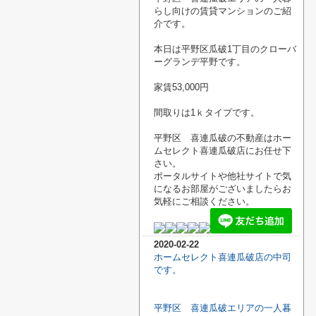
らし向けの賃貸マンションのご紹
介です。
本日は平野区瓜破1丁目のクローバ
ーグランデ平野です。
家賃53,000円
間取りは1ｋタイプです。
平野区 喜連瓜破の不動産はホー
ムセレクト喜連瓜破店にお任せ下
さい。
ポータルサイトや他社サイトで気
になるお部屋がございましたらお
気軽にご相談ください。
2020-02-22
ホームセレクト喜連瓜破店の中司
です。
平野区 喜連瓜破エリアの一人暮