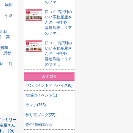
のファ...
駒川
口コミで評判の
小路
いい不動産屋さ
んの 平野区
喜連瓜破エリア
川駅
のファ...
駅
高
口コミで評判の
俊徳道
いい不動産屋さ
恩智
んの 平野区
喜連瓜破エリア
駅
河
のファ...
カテゴリ
ワンポイントアドバイス(6)
地域のイベント(1)
ランチ(765)
独り言ブログ(22)
ファミリー
物件情報(1398)
産屋さん
す。｜次