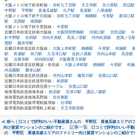
大阪メトロ地下鉄谷町線：
谷町九丁目駅
天王寺駅
文の里駅
田辺駅
中野駅
平野駅
喜連瓜破駅
出戸駅
長原駅
八尾南駅
大阪メトロ地下鉄千日前線：
谷町九丁目駅
鶴橋駅
今里駅
新深江駅
駅
北巽駅
南巽駅
大阪メトロ地下鉄今里筋線：
今里駅
近畿日本鉄道近鉄南大阪線：
大阪阿部野橋駅
河堀口駅
北田辺駅
今
針中野駅
矢田駅
河内天美駅
高見ノ里駅
河内松原駅
恵我ノ荘
鷲駅
藤井寺駅
近畿日本鉄道近鉄大阪線：
大阪上本町駅
鶴橋駅
今里駅
布施駅
駅
長瀬駅
弥刀駅
久宝寺口駅
近鉄八尾駅
河内山本駅
高安駅
駅
法善寺駅
河内国分駅
大阪教育大前駅
近畿日本鉄道近鉄難波・奈良線：
大阪上本町駅
鶴橋駅
今里駅
布施
内花園駅
瓢箪山駅
近畿日本鉄道近鉄信貴線：
河内山本駅
服部川駅
信貴山口駅
近畿日本鉄道近鉄道明寺線：
柏原駅
近畿日本鉄道近鉄西信貴ケーブル：
信貴山口駅
南海電気鉄道南海本線：
粉浜駅
石津川駅
諏訪ノ森駅
南海電気鉄道南海高野線：
住吉東駅
阪堺電気軌道阪堺電軌阪堺線：
石津駅
阪堺電気軌道阪堺電軌上町線：
天王寺駅前駅
≪ 前へ｜口コミで評判のいい不動産屋さんの 平野区 喜連瓜破エリアの
記事一覧
向け賃貸マンションのご紹介です。
口コミで評判のいい不動
の 平野区 喜連瓜破エリアのファミリー向け賃貸マンションのご紹介で