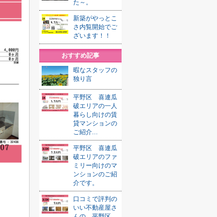
た～。
新築がやっとこ
さ内覧開始でご
ざいます！！
おすすめ記事
暇なスタッフの
独り言
平野区 喜連瓜
破エリアの一人
暮らし向けの賃
貸マンションの
ご紹介...
平野区 喜連瓜
破エリアのファ
ミリー向けのマ
ンションのご紹
介です。
口コミで評判の
いい不動産屋さ
んの 平野区