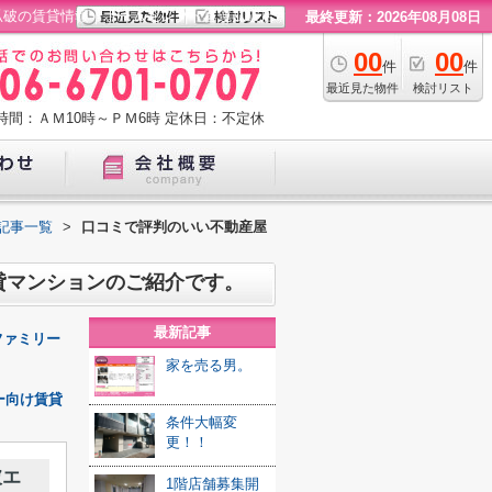
瓜破の賃貸情報｜ホームセレクト喜連瓜破店
最終更新：2026年08月08日
00
00
件
件
最近見た物件
検討リスト
時間：ＡＭ10時～ＰＭ6時
定休日：不定休
記事一覧
>
口コミで評判のいい不動産屋
貸マンションのご紹介です。
最新記事
ファミリー
家を売る男。
ー向け賃貸
条件大幅変
更！！
破エ
1階店舗募集開