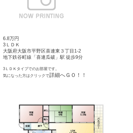
6.8万円
3ＬＤＫ
大阪府大阪市平野区喜連東３丁目1-2
地下鉄谷町線「喜連瓜破」駅 徒歩9分
3ＬＤＫタイプで
のお部屋です。
詳細へＧＯ！！
気になった方はクリックで