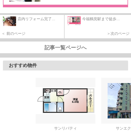
店内リフォーム完了...
今福鶴見駅まで徒歩...
＜ 前のページ
＞次のページ
記事一覧ページへ
おすすめ物件
サンリバティ
サンエク