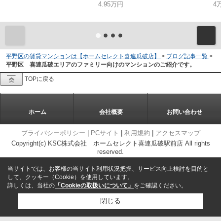
4.95万円
4
平野区の賃貸マンションは【ホームセレクト喜連瓜破店】
>
ブログ記事一覧
>
平野区 喜連瓜破エリアのファミリー向けのマンションのご紹介です。
TOPに戻る
ホーム
会社概要
お問い合わせ
プライバシーポリシー
|
PCサイト
|
利用規約
|
アクセスマップ
Copyright(c) KSC株式会社 ホームセレクト喜連瓜破駅前店 All rights
reserved.
当サイトでは、お客様の当サイト利用状況把握、サービス向上検討を目的と
して、クッキー（Cookie）を使用しています。
詳しくは、当社の
「Cookieの取扱いについて」
をご確認ください。
閉じる