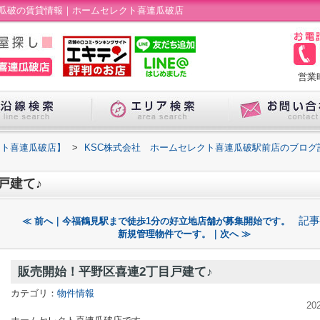
連瓜破の賃貸情報｜ホームセレクト喜連瓜破店
営業
クト喜連瓜破店】
>
KSC株式会社 ホームセレクト喜連瓜破駅前店のブログ
戸建て♪
記事
≪ 前へ｜今福鶴見駅まで徒歩1分の好立地店舗が募集開始です。
新規管理物件でーす。｜次へ ≫
販売開始！平野区喜連2丁目戸建て♪
カテゴリ：
物件情報
20