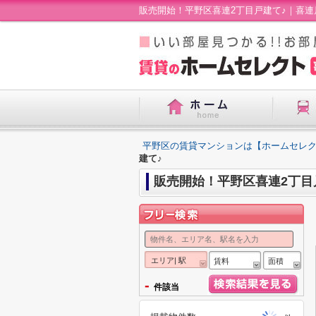
販売開始！平野区喜連2丁目戸建て♪｜喜
平野区の賃貸マンションは【ホームセレ
建て♪
販売開始！平野区喜連2丁目
エリア| 駅
賃料
面積
-
件該当