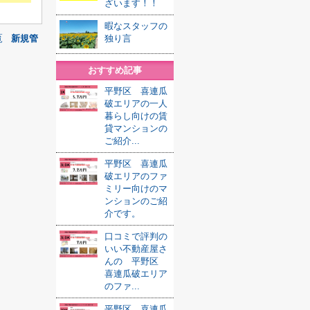
ざいます！！
暇なスタッフの
覧
新規管
独り言
おすすめ記事
平野区 喜連瓜
破エリアの一人
暮らし向けの賃
貸マンションの
ご紹介...
平野区 喜連瓜
破エリアのファ
ミリー向けのマ
ンションのご紹
介です。
口コミで評判の
いい不動産屋さ
んの 平野区
喜連瓜破エリア
のファ...
平野区 喜連瓜