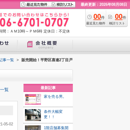
最終更新：2026年08月08日
00
00
件
件
最近見た物件
検討リスト
時間：ＡＭ10時～ＰＭ6時
定休日：不定休
記事一覧
>
販売開始！平野区喜連2丁目戸
最新記事
一覧
家を売る男。
条件大幅変
更！！
21-05-02
1階店舗募集開