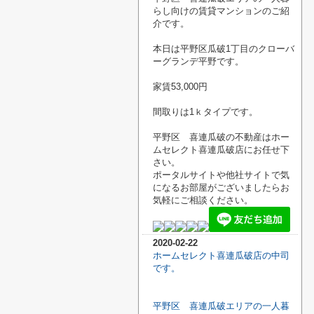
らし向けの賃貸マンションのご紹
介です。
本日は平野区瓜破1丁目のクローバ
ーグランデ平野です。
家賃53,000円
間取りは1ｋタイプです。
平野区 喜連瓜破の不動産はホー
ムセレクト喜連瓜破店にお任せ下
さい。
ポータルサイトや他社サイトで気
になるお部屋がございましたらお
気軽にご相談ください。
2020-02-22
ホームセレクト喜連瓜破店の中司
です。
平野区 喜連瓜破エリアの一人暮