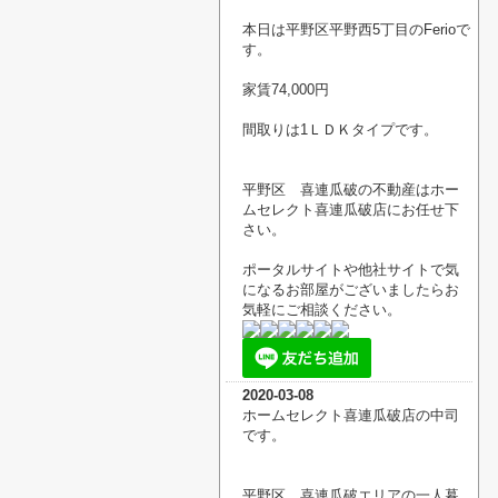
本日は平野区平野西5丁目のFerioで
す。
家賃74,000円
間取りは1ＬＤＫタイプです。
平野区 喜連瓜破の不動産はホー
ムセレクト喜連瓜破店にお任せ下
さい。
ポータルサイトや他社サイトで気
になるお部屋がございましたらお
気軽にご相談ください。
2020-03-08
ホームセレクト喜連瓜破店の中司
です。
平野区 喜連瓜破エリアの一人暮