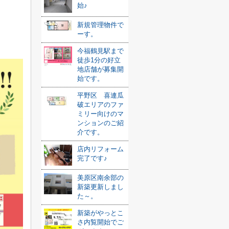
始♪
新規管理物件で
ーす。
今福鶴見駅まで
徒歩1分の好立
地店舗が募集開
始です。
平野区 喜連瓜
破エリアのファ
ミリー向けのマ
ンションのご紹
介です。
店内リフォーム
完了です♪
美原区南余部の
新築更新しまし
た～。
新築がやっとこ
さ内覧開始でご