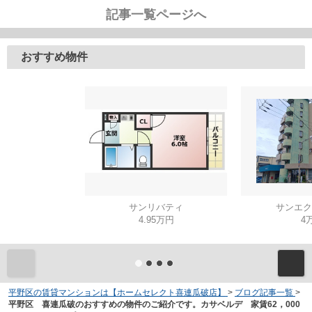
記事一覧ページへ
おすすめ物件
サンリバティ
サンエク
4.95万円
4
平野区の賃貸マンションは【ホームセレクト喜連瓜破店】
>
ブログ記事一覧
>
平野区 喜連瓜破のおすすめの物件のご紹介です。カサベルデ 家賃62，000