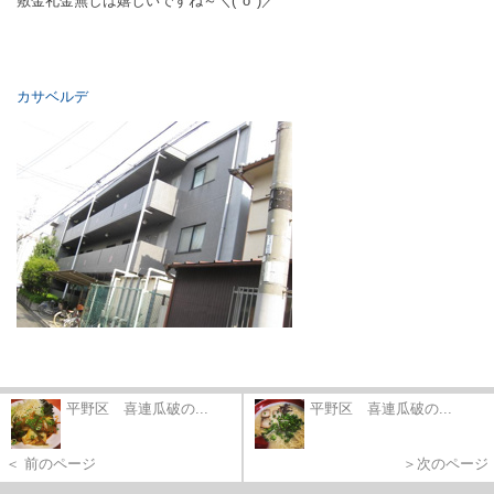
敷金礼金無しは嬉しいですね～＼(^o^)／
カサベルデ
平野区 喜連瓜破の...
平野区 喜連瓜破の...
＜ 前のページ
＞次のページ