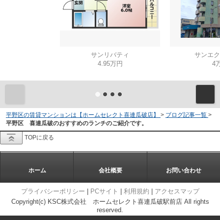
サンリバティ
サンエク
4.95万円
4
平野区の賃貸マンションは【ホームセレクト喜連瓜破店】
>
ブログ記事一覧
>
平野区 喜連瓜破のおすすめのランチのご紹介です。
TOPに戻る
ホーム
会社概要
お問い合わせ
プライバシーポリシー
|
PCサイト
|
利用規約
|
アクセスマップ
Copyright(c) KSC株式会社 ホームセレクト喜連瓜破駅前店 All rights
reserved.