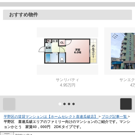
おすすめ物件
サンリバティ
サンエク
4.95万円
4
平野区の賃貸マンションは【ホームセレクト喜連瓜破店】
>
ブログ記事一覧
>
平野区 喜連瓜破エリアのファミリー向けのマンションのご紹介です。マンシ
ョンかとう 家賃40，000円 2DKタイプです。