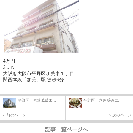
4万円
2ＤＫ
大阪府大阪市平野区加美東１丁目
関西本線「加美」駅 徒歩6分
平野区 喜連瓜破エ...
平野区 喜連瓜破エ...
＜ 前のページ
＞次のページ
記事一覧ページへ