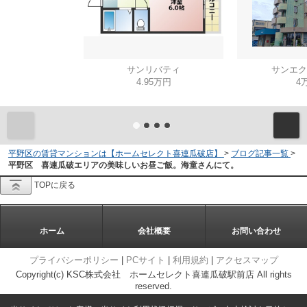
サンリバティ
サンエク
4.95万円
4
平野区の賃貸マンションは【ホームセレクト喜連瓜破店】
>
ブログ記事一覧
>
平野区 喜連瓜破エリアの美味しいお昼ご飯。海童さんにて。
TOPに戻る
ホーム
会社概要
お問い合わせ
プライバシーポリシー
|
PCサイト
|
利用規約
|
アクセスマップ
Copyright(c) KSC株式会社 ホームセレクト喜連瓜破駅前店 All rights
reserved.