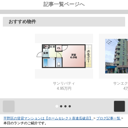
記事一覧ページへ
おすすめ物件
サンリバティ
サンエク
4.95万円
4
平野区の賃貸マンションは【ホームセレクト喜連瓜破店】
>
ブログ記事一覧
>
本日のランチのご紹介です。