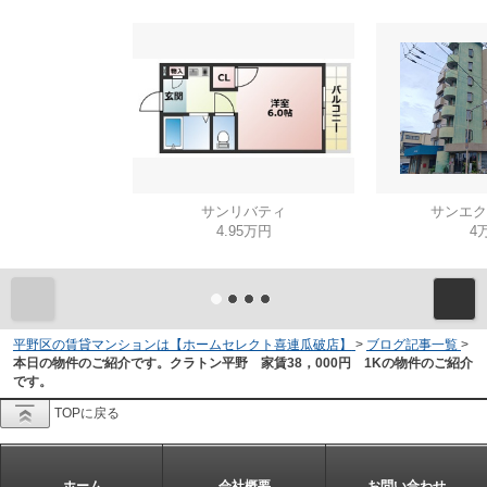
サンリバティ
サンエク
4.95万円
4
平野区の賃貸マンションは【ホームセレクト喜連瓜破店】
>
ブログ記事一覧
>
本日の物件のご紹介です。クラトン平野 家賃38，000円 1Kの物件のご紹介
です。
TOPに戻る
ホーム
会社概要
お問い合わせ