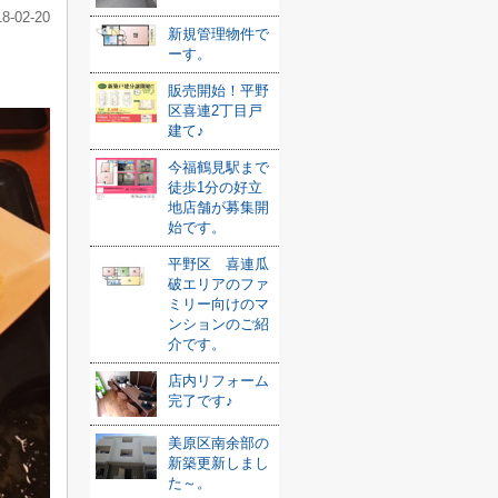
18-02-20
新規管理物件で
ーす。
販売開始！平野
区喜連2丁目戸
建て♪
今福鶴見駅まで
徒歩1分の好立
地店舗が募集開
始です。
平野区 喜連瓜
破エリアのファ
ミリー向けのマ
ンションのご紹
介です。
店内リフォーム
完了です♪
美原区南余部の
新築更新しまし
た～。