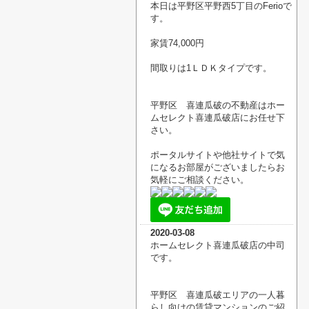
本日は平野区平野西5丁目のFerioで
す。
家賃74,000円
間取りは1ＬＤＫタイプです。
平野区 喜連瓜破の不動産はホー
ムセレクト喜連瓜破店にお任せ下
さい。
ポータルサイトや他社サイトで気
になるお部屋がございましたらお
気軽にご相談ください。
2020-03-08
ホームセレクト喜連瓜破店の中司
です。
平野区 喜連瓜破エリアの一人暮
らし向けの賃貸マンションのご紹