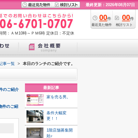
最終更新：2026年08月07日
00
00
件
件
最近見た物件
検討リスト
時間：ＡＭ10時～ＰＭ6時
定休日：不定休
記事一覧
>
本日のランチのご紹介です。
最新記事
物件のご紹介
家を売る男。
物件のご紹
条件大幅変
更！！
1階店舗募集開
始♪