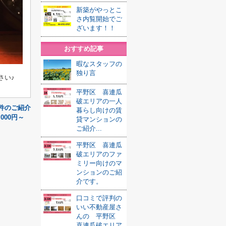
新築がやっとこ
さ内覧開始でご
ざいます！！
おすすめ記事
暇なスタッフの
独り言
さい♪
平野区 喜連瓜
破エリアの一人
物件のご紹介
暮らし向けの賃
000円～
貸マンションの
ご紹介...
平野区 喜連瓜
破エリアのファ
ミリー向けのマ
ンションのご紹
介です。
口コミで評判の
いい不動産屋さ
んの 平野区
喜連瓜破エリア