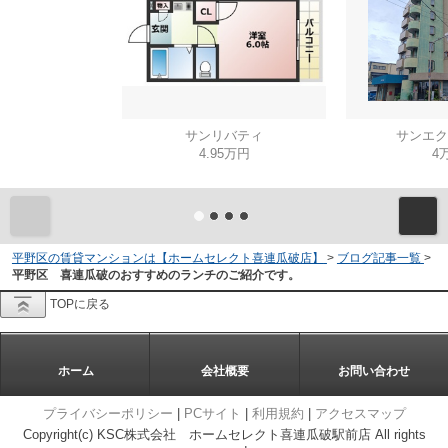
サンリバティ
サンエク
4.95万円
4
平野区の賃貸マンションは【ホームセレクト喜連瓜破店】
>
ブログ記事一覧
>
平野区 喜連瓜破のおすすめのランチのご紹介です。
TOPに戻る
ホーム
会社概要
お問い合わせ
プライバシーポリシー
|
PCサイト
|
利用規約
|
アクセスマップ
Copyright(c) KSC株式会社 ホームセレクト喜連瓜破駅前店 All rights